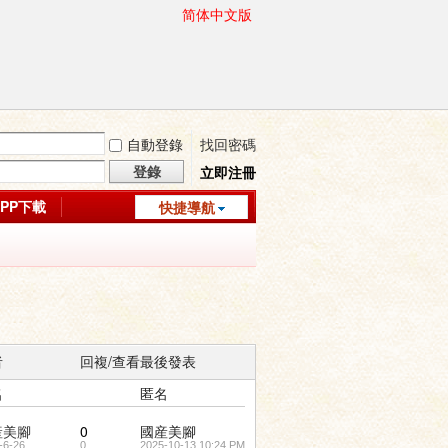
简体中文版
自動登錄
找回密碼
登錄
立即注冊
APP下載
快捷導航
者
回複/查看
最後發表
名
匿名
産美腳
0
國産美腳
-6-26
0
2025-10-13 10:24 PM