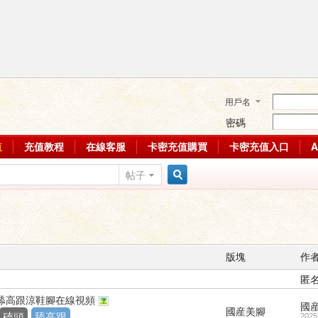
用戶名
密碼
值
充值教程
在線客服
卡密充值購買
卡密充值入口
帖子
搜
索
版塊
作
匿
頭舔高跟涼鞋腳在線視頻
國
國産美腳
磕頭
舔高跟
2025