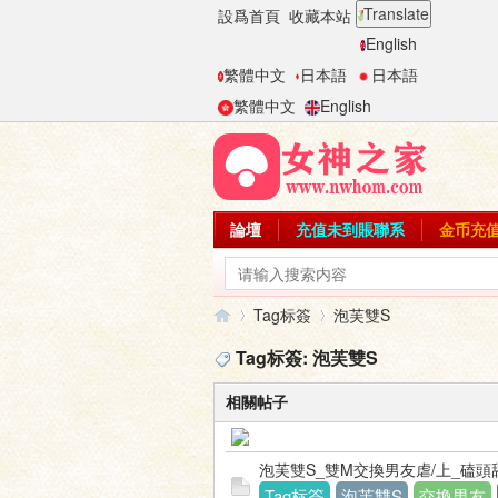
Translate
設爲首頁
收藏本站
English
繁體中文
日本語
日本語
繁體中文
English
論壇
充值未到賬聯系
金币充
Tag标簽
泡芙雙S
Tag标簽: 泡芙雙S
相關帖子
女
›
›
泡芙雙S_雙M交換男友虐/上_磕
Tag标簽
泡芙雙S
交換男友