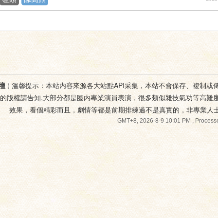
壇
(
溫馨提示：本站内容來源各大站點API采集，本站不會保存、複制或
您的版權請告知,大部分都是圈内專業演員表演，很多類似雜技氣功等高難
效果，看個精彩而且，劇情等都是前期排練過不是真實的，非專業人
GMT+8, 2026-8-9 10:01 PM
, Processe