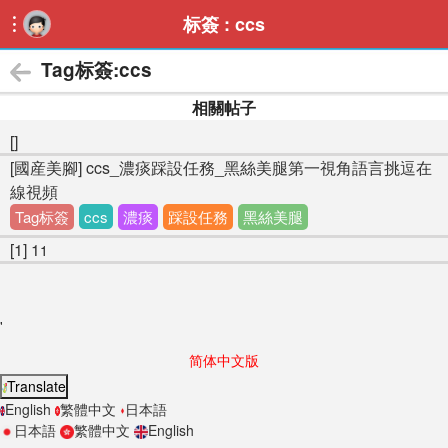
标簽 : ccs

Tag标簽:ccs
相關帖子
[]
[國産美腳] ccs_濃痰踩設任務_黑絲美腿第一視角語言挑逗在
線視頻
Tag标簽
ccs
濃痰
踩設任務
黑絲美腿
[1] 1
1
'
简体中文版
Translate
English
繁體中文
日本語
日本語
繁體中文
English