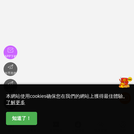

APP下載

金币充值

在線客服
本網站使用cookies确保您在我們的網站上獲得最佳體驗。

了解更多
首頁
知道了！






首頁
必看影視
金币充值
卡密充值
在線客服
我的