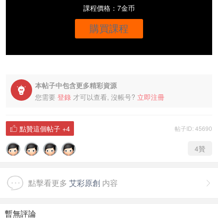
課程價格：7金币
購買課程
本帖子中包含更多精彩資源

您需要
登錄
才可以查看, 沒帳号?
立即注冊
點贊這個帖子
+4
帖子ID: 45690

4
贊
點擊看更多
艾彩原創
内容

暫無評論