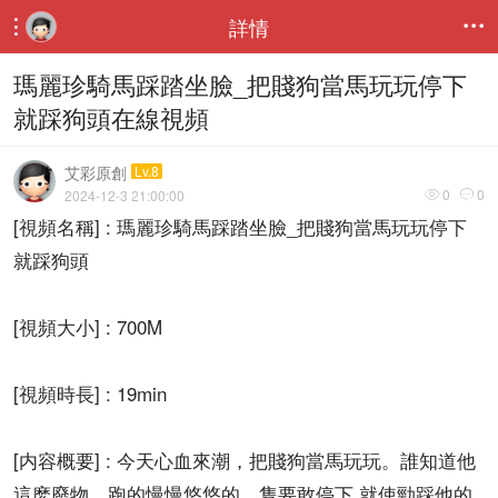
詳情


瑪麗珍騎馬踩踏坐臉_把賤狗當馬玩玩停下
就踩狗頭在線視頻
艾彩原創
Lv.8
0
0
2024-12-3 21:00:00


[視頻名稱] : 瑪麗珍騎馬踩踏坐臉_把賤狗當馬玩玩停下
就踩狗頭
[視頻大小] : 700M
[視頻時長] : 19min
[内容概要] : 今天心血來潮，把賤狗當馬玩玩。誰知道他
這麽廢物，跑的慢慢悠悠的，隻要敢停下 就使勁踩他的